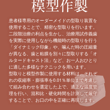
患者様専用のオーダーメイドの型取り装置を
使用することで、精密な型取りを行います。
二段階治療の利点を生かし、治療用試作義歯
を実際に使用しながら機能時の型取りを行う
「ダイナミック印象」や、噛んだ時の圧縮量
が異なる、歯と粘膜を別々に型取りする「オ
ルタードキャスト法」など、お一人おひとり
に適した多様なテクニックを用います。
型取りと模型作製に使用する材料は、それぞ
れの収縮率・膨張率を0.01％単位まで考慮し
て組み合わせを選定した上で、適正な温度管
理を行い、混和比・硬化時間を計測して厳守
することで、お口の中を正確に再現します。