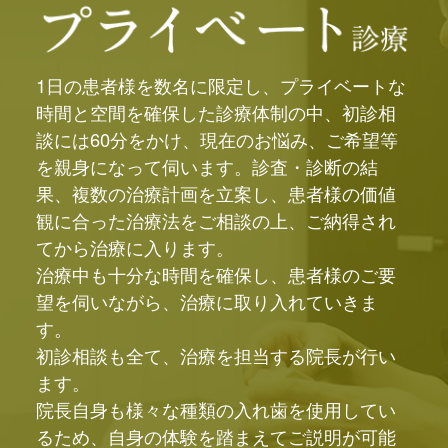
2025.04.02
「金属床義歯の魅力とは？長持
1日の患者様を数名に限定し、プライベートな
ちし、快適な入れ歯で笑顔を取
時間と空間を確保した診療体制の中、初診相
り戻しましょう」監修
談には60分をかけ、現在のお悩み、ご希望等
を親身になって伺います。診査・診断の結
2025.03.06
果、複数の治療計画を立案し、患者様の価値
「テレスコープ義歯をご検討の
観に合った治療法をご相談の上、ご納得され
方へ。利点・欠点・費用のすべ
てから治療に入ります。
て」監修
治療中も十分な時間を確保し、患者様のご要
望を伺いながら、治療に取り入れていきま
す。
初診相談も全て、治療を担当する院長が行い
ます。
院長自身も様々な種類の入れ歯を使用してい
るため、自身の体験を踏まえてご説明が可能